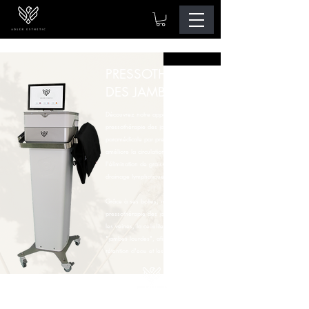
PRESSOTHÉRAPIE
DES JAMBES
Découvrez notre appareil de
pressothérapie des jambes, technique
paramédicale par pression qui
améliore la circulation et accélère
l'élimination de graisse en activant le
drainage lymphatique.
Grâce à ses bottes, notre machine de
pressothérapie des jambes agit sur
les veines, la cellulite et l'effet
"jambes lourdes", afin d'éliminer la
rétention d'eau et les toxines.