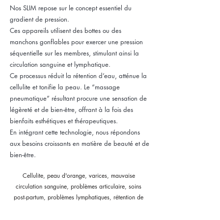
Nos SLIM repose sur le concept essentiel du
gradient de pression.
Ces appareils utilisent des bottes ou des
manchons gonflables pour exercer une pression
séquentielle sur les membres, stimulant ainsi la
circulation sanguine et lymphatique.
Ce processus réduit la rétention d’eau, atténue la
cellulite et tonifie la peau. Le “massage
pneumatique” résultant procure une sensation de
légèreté et de bien-être, offrant à la fois des
bienfaits esthétiques et thérapeutiques.
En intégrant cette technologie, nous répondons
aux besoins croissants en matière de beauté et de
bien-être.
Cellulite, peau d'orange, varices, mauvaise
circulation sanguine, problèmes articulaire, soins
post-partum, problèmes lymphatiques, rétention de
liquides, ménopause, flaccidité, surpoids, stress,
fatigues, jambes lourdes... Affinez votre silhouette